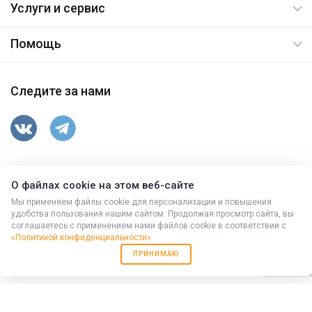
Услуги и сервис
Помощь
Следите за нами
347763, Ростовская обл, Целинский р-н, п.Вороново,
О файлах cookie на этом веб-сайте
ул.Гусева,15
© 2026. Все права защищены.
Мы применяем файлы cookie для персонализации и повышения
удобства пользования нашим сайтом. Продолжая просмотр сайта, вы
соглашаетесь с применением нами файлов cookie в соответствии с
+7 (86371) 9-43-10
,
(863) 333-94-78
«Политикой конфиденциальности»
Работает на
Мибок: Универсальный корпоративный сайт с
ПРИНИМАЮ
каталогом